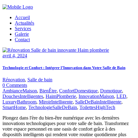
Accueil
Actualités
Services
Galerie
Contact
avril 4, 2024
Technologie et Confort : Intégrer l’Innovation dans Votre Salle de Bain
Rénovation
,
Salle de bain
0 Comments
AmbianceMaison
,
BienÊtre
,
ConfortDomestique
,
Domotique
,
DouchesIntelligentes
,
HaimPlomberie
,
InnovationMaison
,
LED
,
LuxuryBathroom
,
MiroirIntelligente
,
SalleDeBainIntelligente
,
SmartHome
,
TechnologieSalleDeBain
,
ToilettesHighTech
Plongez dans l'ère du bien-être numérique avec les dernières
innovations technologiques pour votre salle de bain. Transformez
votre espace personnel en une oasis de confort grâce à des
dispositifs intelligents qui rendent votre routine quotidienne plus